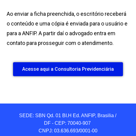
Ao enviar a ficha preenchida, o escritório receberá
o conteúdo e uma cópia é enviada para o usuário e
para a ANFIP. A partir daí o advogado entra em
contato para prosseguir com o atendimento.
Acesse aqui a Consultoria Previdenciária
SEDE: SBN Qd. 01 BI.H Ed. ANFIP, Brasilia / 
DF - CEP: 70040-907 

CNPJ: 03.636.693/0001-00