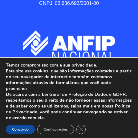
CNPJ: 03.636.693/0001-00
Temos compromisso com a sua privacidade.
Este site usa cookies, que são informações coletadas a partir
do seu navegador de internet e também coletamos
informações através de formulários que você pode
preencher.
De acordo com a Lei Geral de Proteção de Dados e GDPR,
respeitamos o seu direito de não fornecer essas informações
e de saber como as utilizamos, saiba mais em nossa Política
de Privacidade, você pode continuar navegando se estiver
ANFIP - Associação Nacional dos Auditores 
de acordo com ela.
Fiscais da Receita Federal do Brasil.

Close GDPR Cookie Banner
Todos os Direitos Reservados.

Concordo
Configurações