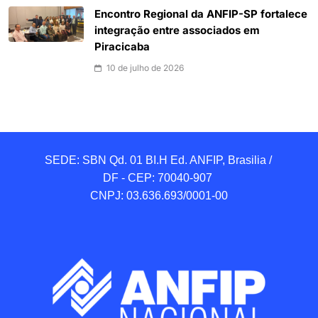
Encontro Regional da ANFIP-SP fortalece
integração entre associados em
Piracicaba
10 de julho de 2026
SEDE: SBN Qd. 01 BI.H Ed. ANFIP, Brasilia / 
DF - CEP: 70040-907 

CNPJ: 03.636.693/0001-00