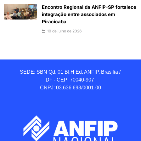
Encontro Regional da ANFIP-SP fortalece
integração entre associados em
Piracicaba
10 de julho de 2026
SEDE: SBN Qd. 01 BI.H Ed. ANFIP, Brasilia / 
DF - CEP: 70040-907 

CNPJ: 03.636.693/0001-00