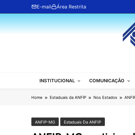
Skip
E-mail
Área Restrita
to
content
ANFIP Nacional
INSTITUCIONAL
COMUNICAÇÃO
Home
Estaduais da ANFIP
Nos Estados
ANFIP
ANFIP-MG
Estaduais Da ANFIP