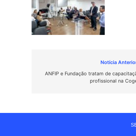
Navegação
de
ANFIP e Fundação tratam de capacitaç
profissional na Cog
Post
SE