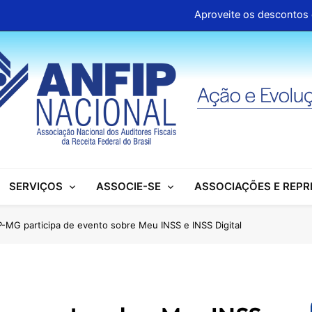
Aproveite os descontos 
Clipp
Associações se mobilizam para garantir d
ANFIP Nacional participa de semi
Aproveite os descontos 
Clipp
SERVIÇOS
ASSOCIE-SE
ASSOCIAÇÕES E REP
Associações se mobilizam para garantir d
ANFIP Nacional participa de semi
-MG participa de evento sobre Meu INSS e INSS Digital