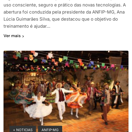
uso consciente, seguro e prático das novas tecnologias. A
abertura foi conduzida pela presidente da ANFIP-MG, Ana
Lúcia Guimarães Silva, que destacou que o objetivo do
treinamento é ajudar…
Ver mais
+ NOTICIAS
ANFIP-MG