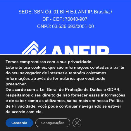
SEDE: SBN Qd. 01 BI.H Ed. ANFIP, Brasilia / 
DF - CEP: 70040-907 

CNPJ: 03.636.693/0001-00
Temos compromisso com a sua privacidade.
Este site usa cookies, que são informações coletadas a partir
do seu navegador de internet e também coletamos
informações através de formulários que você pode
preencher.
De acordo com a Lei Geral de Proteção de Dados e GDPR,
respeitamos o seu direito de não fornecer essas informações
e de saber como as utilizamos, saiba mais em nossa Política
de Privacidade, você pode continuar navegando se estiver
ANFIP - Associação Nacional dos Auditores 
de acordo com ela.
Fiscais da Receita Federal do Brasil.

Close GDPR Cookie Banner
Todos os Direitos Reservados.

Concordo
Configurações