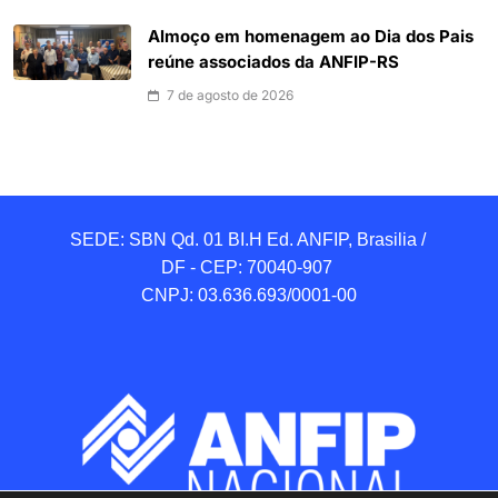
Almoço em homenagem ao Dia dos Pais
reúne associados da ANFIP-RS
7 de agosto de 2026
SEDE: SBN Qd. 01 BI.H Ed. ANFIP, Brasilia / 
DF - CEP: 70040-907 

CNPJ: 03.636.693/0001-00