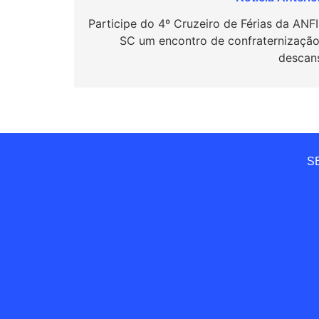
Navegação
de
Participe do 4º Cruzeiro de Férias da ANFI
SC um encontro de confraternização
Post
descan
SE