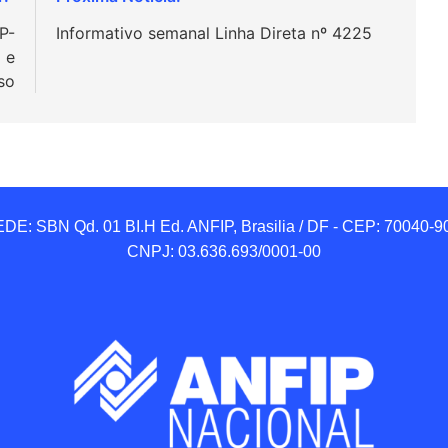
P-
Informativo semanal Linha Direta nº 4225
 e
so
DE: SBN Qd. 01 BI.H Ed. ANFIP, Brasilia / DF - CEP: 70040-90
CNPJ: 03.636.693/0001-00