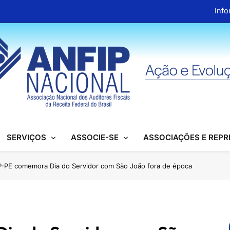
Info
ANFIP Nacional recebe visita da superintendente d
Preparativos para o XIX Encontro Na
Almoço em homenagem ao Dia dos 
Info
ANFIP Nacional recebe visita da superintendente d
SERVIÇOS
ASSOCIE-SE
ASSOCIAÇÕES E REP
Preparativos para o XIX Encontro Na
Almoço em homenagem ao Dia dos 
-PE comemora Dia do Servidor com São João fora de época