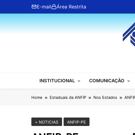
Skip
E-mail
Área Restrita
to
content
ANFIP Nacional
INSTITUCIONAL
COMUNICAÇÃO
Home
Estaduais da ANFIP
Nos Estados
ANFIP
+ NOTICIAS
ANFIP-PE