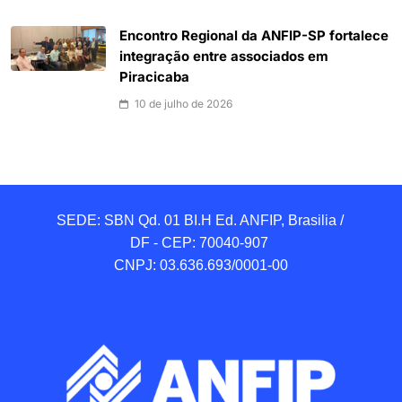
Encontro Regional da ANFIP-SP fortalece
integração entre associados em
Piracicaba
10 de julho de 2026
SEDE: SBN Qd. 01 BI.H Ed. ANFIP, Brasilia / 
DF - CEP: 70040-907 

CNPJ: 03.636.693/0001-00