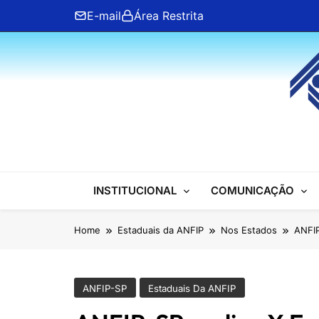
Skip
E-mail
Área Restrita
to
content
ANFIP Nacional
INSTITUCIONAL
COMUNICAÇÃO
Home
Estaduais da ANFIP
Nos Estados
ANFIP
ANFIP-SP
Estaduais Da ANFIP