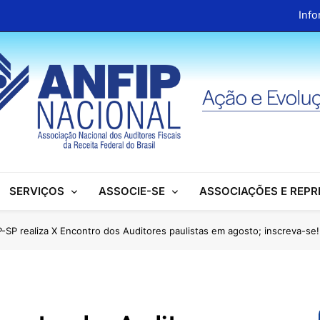
Info
ANFIP Nacional recebe visita da superintendente d
Preparativos para o XIX Encontro Na
Almoço em homenagem ao Dia dos 
Info
ANFIP Nacional recebe visita da superintendente d
SERVIÇOS
ASSOCIE-SE
ASSOCIAÇÕES E REP
Preparativos para o XIX Encontro Na
Almoço em homenagem ao Dia dos 
-SP realiza X Encontro dos Auditores paulistas em agosto; inscreva-se!