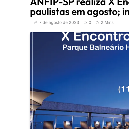
ANFIP-SP realiza X En
paulistas em agosto; i
7 de agosto de 2023
0
2 Mins