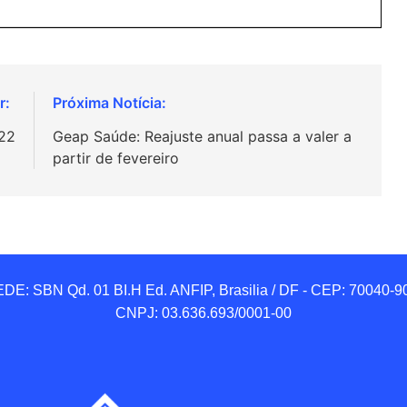
022
Geap Saúde: Reajuste anual passa a valer a
partir de fevereiro
DE: SBN Qd. 01 BI.H Ed. ANFIP, Brasilia / DF - CEP: 70040-90
CNPJ: 03.636.693/0001-00