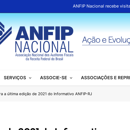
ANFIP Nacional recebe visita
Clipp
ANFIP reúne escritórios de advocacia para discutir
Honras a um gigante na construção da Seguridade Socia
ANFIP Nacional recebe visita
Clipp
SERVIÇOS
ASSOCIE-SE
ASSOCIAÇÕES E REP
ANFIP reúne escritórios de advocacia para discutir
Honras a um gigante na construção da Seguridade Socia
ra a última edição de 2021 do Informativo ANFIP-RJ