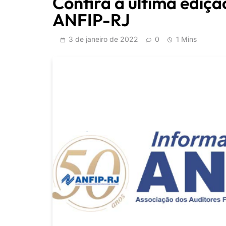
Confira a última ediçã
ANFIP-RJ
3 de janeiro de 2022
0
1 Mins