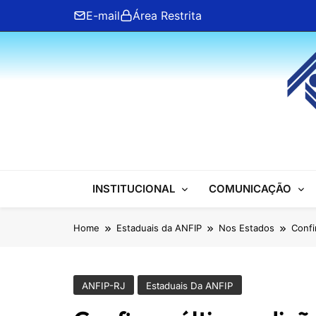
Skip
E-mail
Área Restrita
to
content
ANFIP Nacional
INSTITUCIONAL
COMUNICAÇÃO
Home
Estaduais da ANFIP
Nos Estados
Confi
ANFIP-RJ
Estaduais Da ANFIP