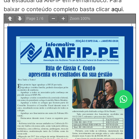
da estadual da ANFIP em Pernambuco. Para
baixar o conteúdo completo basta clicar
aqui
.
Page
1
/
6
Zoom
100%