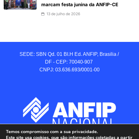
marcam festa junina da ANFIP-CE
13 de julho de 2026
SEDE: SBN Qd. 01 BI.H Ed. ANFIP, Brasilia / 
DF - CEP: 70040-907 

CNPJ: 03.636.693/0001-00
Temos compromisso com a sua privacidade.
Este site usa cookies, que são informações coletadas a partir