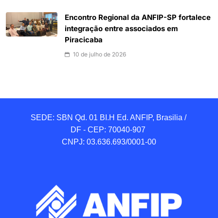
Encontro Regional da ANFIP-SP fortalece
integração entre associados em
Piracicaba
10 de julho de 2026
SEDE: SBN Qd. 01 BI.H Ed. ANFIP, Brasilia / 
DF - CEP: 70040-907 

CNPJ: 03.636.693/0001-00