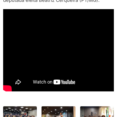
deputada eleita Beatriz Cerqueira (PT/MG).