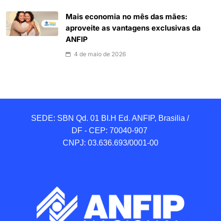
Mais economia no mês das mães:
aproveite as vantagens exclusivas da
ANFIP
4 de maio de 2026
SEDE: SBN Qd. 01 BI.H Ed. ANFIP, Brasilia / 
DF - CEP: 70040-907 

CNPJ: 03.636.693/0001-00