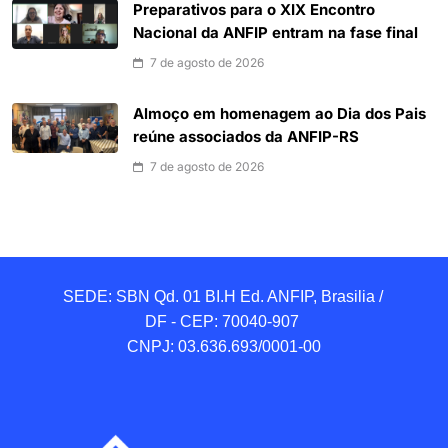
Preparativos para o XIX Encontro
Nacional da ANFIP entram na fase final
7 de agosto de 2026
Almoço em homenagem ao Dia dos Pais
reúne associados da ANFIP-RS
7 de agosto de 2026
SEDE: SBN Qd. 01 BI.H Ed. ANFIP, Brasilia / 
DF - CEP: 70040-907 

CNPJ: 03.636.693/0001-00