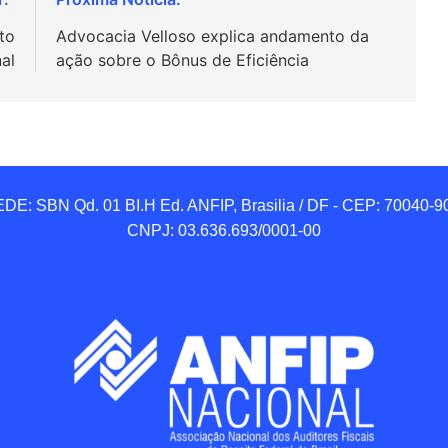
to
Advocacia Velloso explica andamento da
al
ação sobre o Bônus de Eficiência
DE: SBN Qd. 01 BI.H Ed. ANFIP, Brasilia / DF - CEP: 70040-90
CNPJ: 03.636.693/0001-00