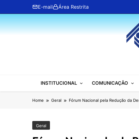
Skip
E-mail
Área Restrita
to
content
ANFIP Nacional
INSTITUCIONAL
COMUNICAÇÃO
Home
Geral
Fórum Nacional pela Redução da Des
Geral