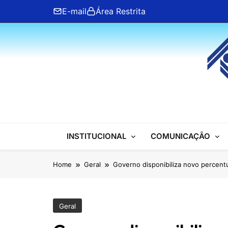
Skip
E-mail
Área Restrita
to
content
ANFIP Nacional
INSTITUCIONAL
COMUNICAÇÃO
Home
Geral
Governo disponibiliza novo percent
Geral