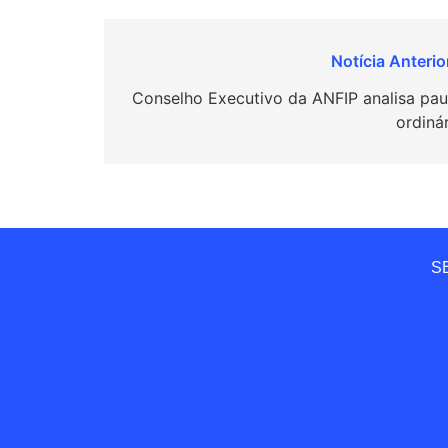
Navegação
de
Conselho Executivo da ANFIP analisa pau
ordiná
Post
SE