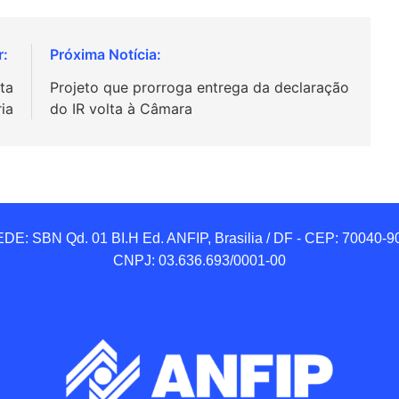
ta
Projeto que prorroga entrega da declaração
ria
do IR volta à Câmara
DE: SBN Qd. 01 BI.H Ed. ANFIP, Brasilia / DF - CEP: 70040-90
CNPJ: 03.636.693/0001-00