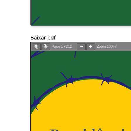
Baixar pdf
Page
1
/
212
Zoom
100%