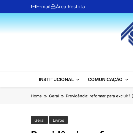
Skip
E-mail
Área Restrita
to
content
ANFIP Nacional
INSTITUCIONAL
COMUNICAÇÃO
Home
Geral
Previdência: reformar para excluir
Geral
Livros