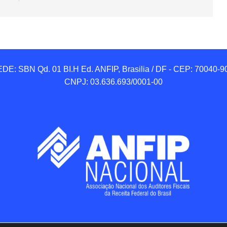
DE: SBN Qd. 01 BI.H Ed. ANFIP, Brasilia / DF - CEP: 70040-90
CNPJ: 03.636.693/0001-00