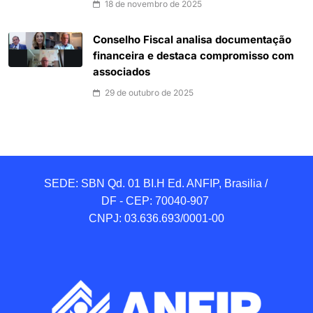
18 de novembro de 2025
Conselho Fiscal analisa documentação
financeira e destaca compromisso com
associados
29 de outubro de 2025
SEDE: SBN Qd. 01 BI.H Ed. ANFIP, Brasilia / 
DF - CEP: 70040-907 

CNPJ: 03.636.693/0001-00