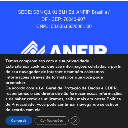
SEDE: SBN Qd. 01 BI.H Ed. ANFIP, Brasilia / 
DF - CEP: 70040-907 

CNPJ: 03.636.693/0001-00
Temos compromisso com a sua privacidade.
Este site usa cookies, que são informações coletadas a partir
do seu navegador de internet e também coletamos
informações através de formulários que você pode
preencher.
De acordo com a Lei Geral de Proteção de Dados e GDPR,
respeitamos o seu direito de não fornecer essas informações
e de saber como as utilizamos, saiba mais em nossa Política
de Privacidade, você pode continuar navegando se estiver
ANFIP - Associação Nacional dos Auditores 
de acordo com ela.
Fiscais da Receita Federal do Brasil.

Close GDPR Cookie Banner
Todos os Direitos Reservados.

Concordo
Configurações