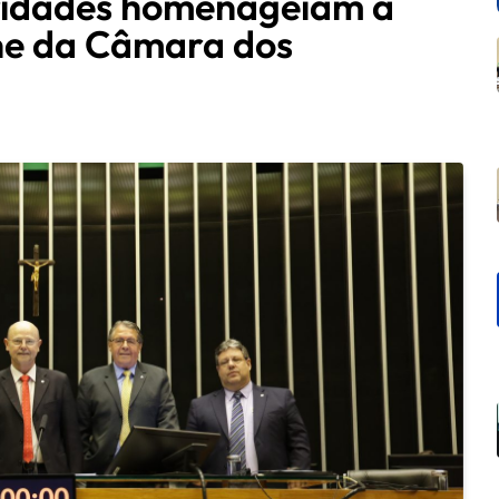
ridades homenageiam a
ne da Câmara dos