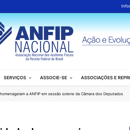
Info
ANFIP Nacional recebe visita da superintendente d
Preparativos para o XIX Encontro Na
Almoço em homenagem ao Dia dos 
Info
ANFIP Nacional recebe visita da superintendente d
SERVIÇOS
ASSOCIE-SE
ASSOCIAÇÕES E REP
Preparativos para o XIX Encontro Na
Almoço em homenagem ao Dia dos 
s homenageiam a ANFIP em sessão solene da Câmara dos Deputados