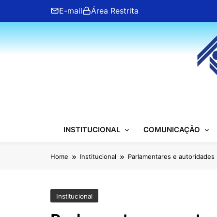
Skip
E-mail
Área Restrita
to
content
ANFIP Nacional
INSTITUCIONAL
COMUNICAÇÃO
Home
Institucional
Parlamentares e autoridade
Institucional