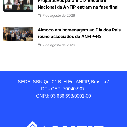
Preparativos para o XIX Encontro
Nacional da ANFIP entram na fase final
7 de agosto de 2026
Almoço em homenagem ao Dia dos Pais
reúne associados da ANFIP-RS
7 de agosto de 2026
SEDE: SBN Qd. 01 BI.H Ed. ANFIP, Brasilia / 
DF - CEP: 70040-907 

CNPJ: 03.636.693/0001-00