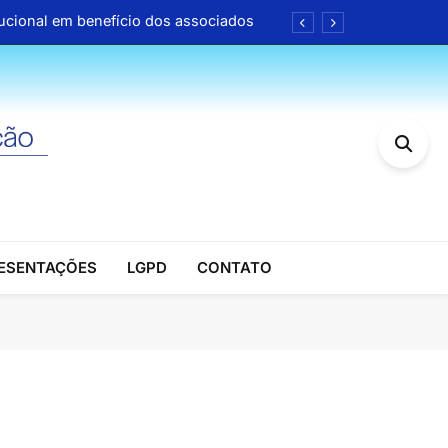
itucional em benefício dos associados
l no Brasil (Álvaro Sólon de França)
rça atuação em defesa dos servidores
de até 35% em farmácias e drogarias
itucional em benefício dos associados
l no Brasil (Álvaro Sólon de França)
RESENTAÇÕES
LGPD
CONTATO
rça atuação em defesa dos servidores
de até 35% em farmácias e drogarias