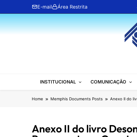
Skip
E-mail
Área Restrita
to
content
ANFIP Nacional
INSTITUCIONAL
COMUNICAÇÃO
Home
Memphis Documents Posts
Anexo II do l
Anexo II do livro Deso