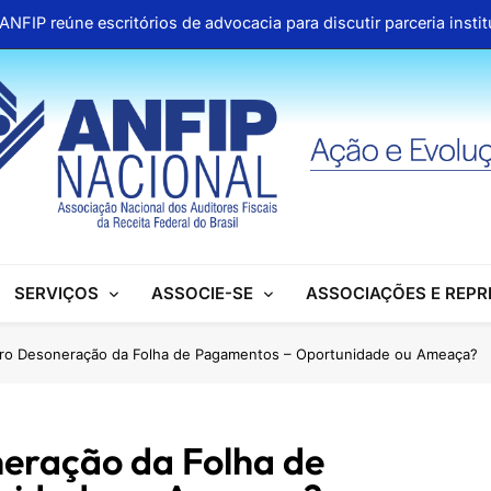
ANFIP reúne escritórios de advocacia para discutir parceria inst
Honras a um gigante na construção da Seguridade Socia
Pública organiza mobilização no Congresso e refo
Aproveite os descontos 
ANFIP reúne escritórios de advocacia para discutir parceria inst
Honras a um gigante na construção da Seguridade Socia
SERVIÇOS
ASSOCIE-SE
ASSOCIAÇÕES E REP
Pública organiza mobilização no Congresso e refo
Aproveite os descontos 
ivro Desoneração da Folha de Pagamentos – Oportunidade ou Ameaça?
neração da Folha de