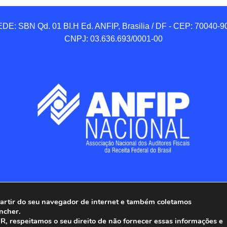
DE: SBN Qd. 01 BI.H Ed. ANFIP, Brasilia / DF - CEP: 70040-90
CNPJ: 03.636.693/0001-00
 partir do seu navegador de internet e também coletamos
ncher.
Associação Nacional dos Auditores Fiscais da Receita Federal do
, respeitamos o seu direito de não fornecer essas informações e