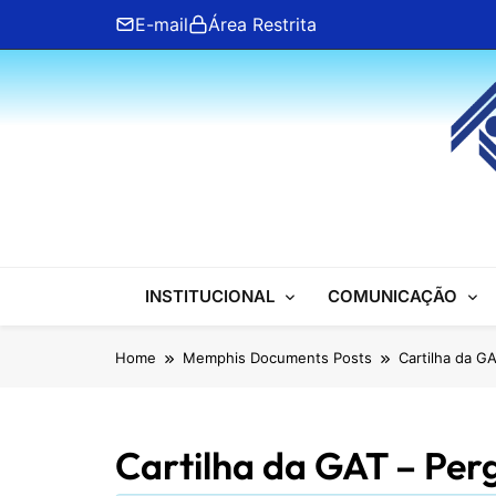
Skip
E-mail
Área Restrita
to
content
ANFIP Nacional
INSTITUCIONAL
COMUNICAÇÃO
Home
Memphis Documents Posts
Cartilha da G
Cartilha da GAT – Per