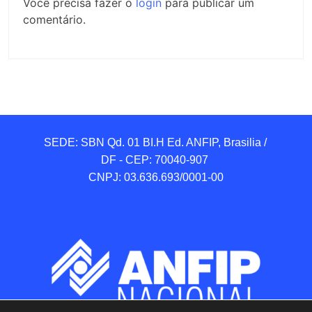
Você precisa fazer o
login
para publicar um
comentário.
SEDE: SBN Qd. 01 BI.H Ed. ANFIP, Brasilia / 
DF - CEP: 70040-907 

CNPJ: 03.636.693/0001-00