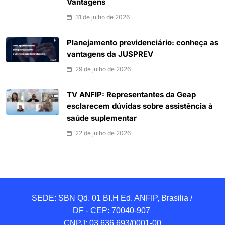
Vantagens
31 de julho de 2026
Planejamento previdenciário: conheça as
vantagens da JUSPREV
29 de julho de 2026
TV ANFIP: Representantes da Geap
esclarecem dúvidas sobre assistência à
saúde suplementar
22 de julho de 2026
SEDE: SBN Qd. 01 BI.H Ed. ANFIP, Brasilia / 
DF - CEP: 70040-907 

CNPJ: 03.636.693/0001-00