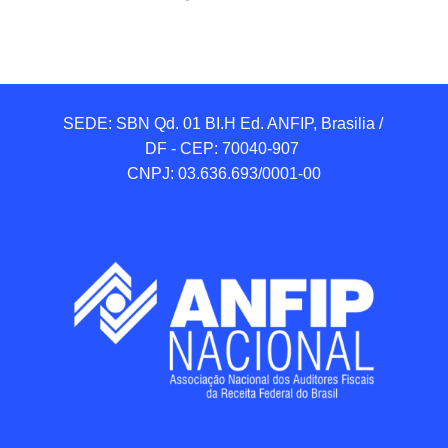
SEDE: SBN Qd. 01 BI.H Ed. ANFIP, Brasilia / 
DF - CEP: 70040-907 

CNPJ: 03.636.693/0001-00