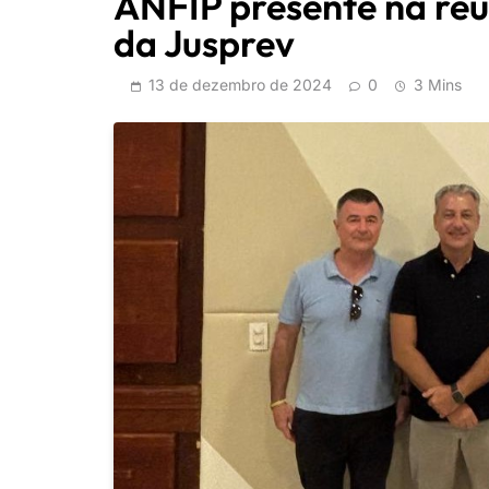
ANFIP presente na reu
da Jusprev
13 de dezembro de 2024
0
3 Mins