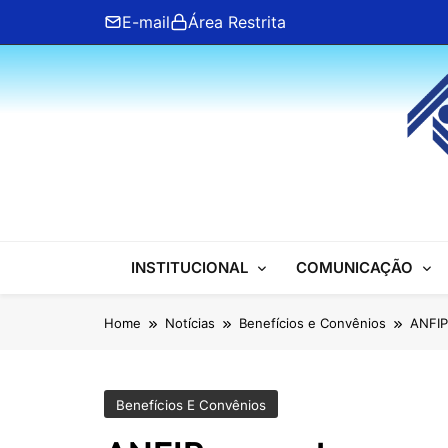
Skip
E-mail
Área Restrita
to
content
ANFIP Nacional
INSTITUCIONAL
COMUNICAÇÃO
Home
Notícias
Benefícios e Convênios
ANFIP
Benefícios E Convênios