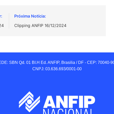
24
Clipping ANFIP 16/12/2024
DE: SBN Qd. 01 BI.H Ed. ANFIP, Brasilia / DF - CEP: 70040-90
CNPJ: 03.636.693/0001-00