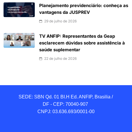
Planejamento previdenciário: conheça as
vantagens da JUSPREV
29 de julho de 2026
TV ANFIP: Representantes da Geap
esclarecem dúvidas sobre assistência à
saúde suplementar
22 de julho de 2026
SEDE: SBN Qd. 01 BI.H Ed. ANFIP, Brasilia / 
DF - CEP: 70040-907 

CNPJ: 03.636.693/0001-00