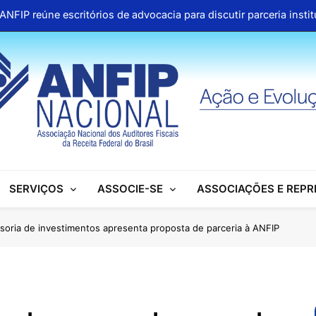
ANFIP reúne escritórios de advocacia para discutir parceria inst
Honras a um gigante na construção da Seguridade Socia
Pública organiza mobilização no Congresso e refo
Aproveite os descontos 
ANFIP reúne escritórios de advocacia para discutir parceria inst
Honras a um gigante na construção da Seguridade Socia
SERVIÇOS
ASSOCIE-SE
ASSOCIAÇÕES E REP
Pública organiza mobilização no Congresso e refo
Aproveite os descontos 
soria de investimentos apresenta proposta de parceria à ANFIP