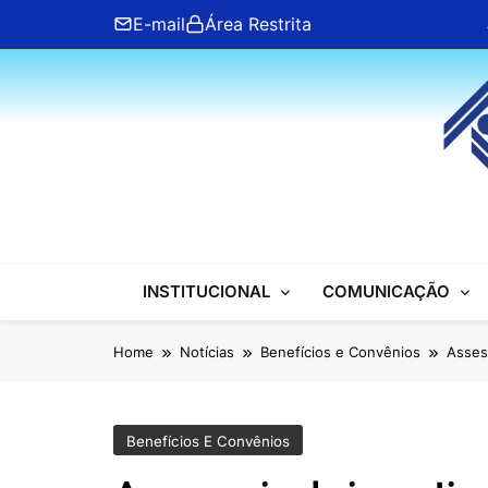
Skip
E-mail
Área Restrita
to
content
ANFIP Nacional
INSTITUCIONAL
COMUNICAÇÃO
Home
Notícias
Benefícios e Convênios
Asses
Benefícios E Convênios