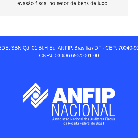
evasão fiscal no setor de bens de luxo
DE: SBN Qd. 01 BI.H Ed. ANFIP, Brasilia / DF - CEP: 70040-90
CNPJ: 03.636.693/0001-00