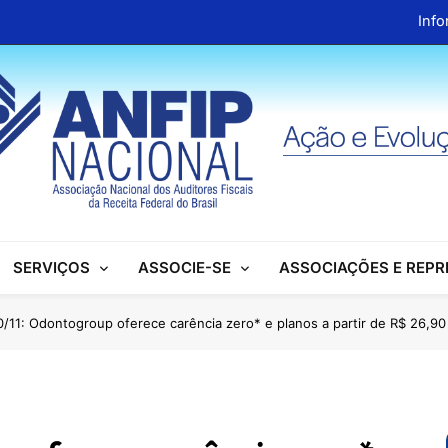
Info
ANFIP Nacional recebe visita da superintendente d
Preparativos para o XIX Encontro Na
Almoço em homenagem ao Dia dos 
Info
ANFIP Nacional recebe visita da superintendente d
SERVIÇOS
ASSOCIE-SE
ASSOCIAÇÕES E REP
Preparativos para o XIX Encontro Na
Almoço em homenagem ao Dia dos 
0/11: Odontogroup oferece carência zero* e planos a partir de R$ 26,90