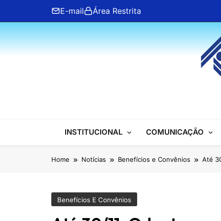
Skip
E-mail
Área Restrita
to
content
ANFIP Nacional
INSTITUCIONAL
COMUNICAÇÃO
Home
Notícias
Benefícios e Convênios
Até 3
Benefícios E Convênios