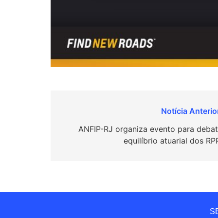
Navegação
de
ANFIP-RJ organiza evento para debat
equilíbrio atuarial dos R
Post
SE