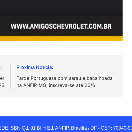
er
Tarde Portuguesa com sarau e bacalhoada
PPS
na ANFIP-MG; inscreva-se até 26/6
DE: SBN Qd. 01 BI.H Ed. ANFIP, Brasilia / DF - CEP: 70040-90