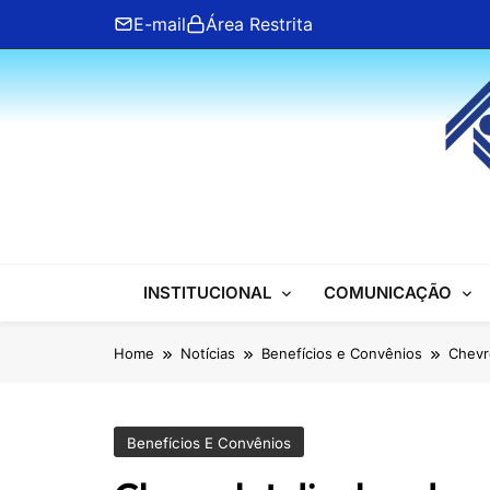
Skip
E-mail
Área Restrita
to
content
ANFIP Nacional
INSTITUCIONAL
COMUNICAÇÃO
Home
Notícias
Benefícios e Convênios
Chevr
Benefícios E Convênios