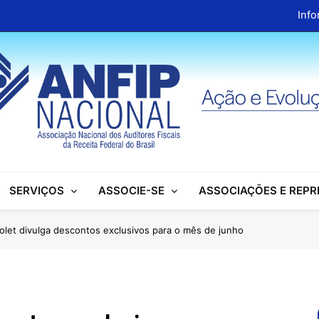
Info
ANFIP Nacional recebe visita da superintendente d
Preparativos para o XIX Encontro Na
Almoço em homenagem ao Dia dos 
Info
ANFIP Nacional recebe visita da superintendente d
SERVIÇOS
ASSOCIE-SE
ASSOCIAÇÕES E REP
Preparativos para o XIX Encontro Na
Almoço em homenagem ao Dia dos 
olet divulga descontos exclusivos para o mês de junho