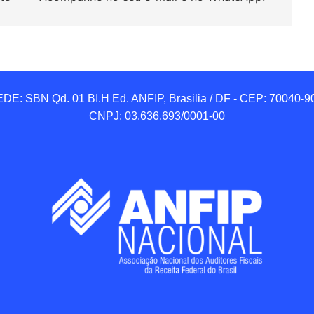
DE: SBN Qd. 01 BI.H Ed. ANFIP, Brasilia / DF - CEP: 70040-90
CNPJ: 03.636.693/0001-00