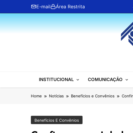
Skip
E-mail
Área Restrita
to
content
ANFIP Nacional
INSTITUCIONAL
COMUNICAÇÃO
Home
Notícias
Benefícios e Convênios
Confi
Benefícios E Convênios