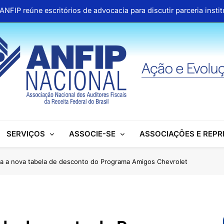
ANFIP reúne escritórios de advocacia para discutir parceria inst
Honras a um gigante na construção da Seguridade Socia
Pública organiza mobilização no Congresso e refo
Aproveite os descontos 
ANFIP reúne escritórios de advocacia para discutir parceria inst
Honras a um gigante na construção da Seguridade Socia
SERVIÇOS
ASSOCIE-SE
ASSOCIAÇÕES E REP
Pública organiza mobilização no Congresso e refo
Aproveite os descontos 
ra a nova tabela de desconto do Programa Amigos Chevrolet