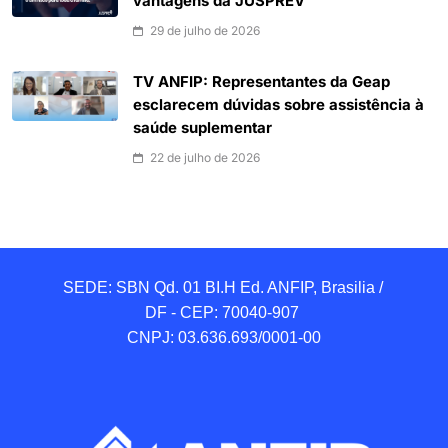
vantagens da JUSPREV
29 de julho de 2026
TV ANFIP: Representantes da Geap
esclarecem dúvidas sobre assistência à
saúde suplementar
22 de julho de 2026
SEDE: SBN Qd. 01 BI.H Ed. ANFIP, Brasilia / 
DF - CEP: 70040-907 

CNPJ: 03.636.693/0001-00