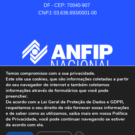
DF - CEP: 70040-907 

CNPJ: 03.636.693/0001-00
Temos compromisso com a sua privacidade.
Este site usa cookies, que são informações coletadas a partir
do seu navegador de internet e também coletamos
informações através de formulários que você pode
preencher.
De acordo com a Lei Geral de Proteção de Dados e GDPR,
respeitamos o seu direito de não fornecer essas informações
e de saber como as utilizamos, saiba mais em nossa Política
de Privacidade, você pode continuar navegando se estiver
ANFIP - Associação Nacional dos Auditores 
de acordo com ela.
Fiscais da Receita Federal do Brasil.

Todos os Direitos Reservados.
