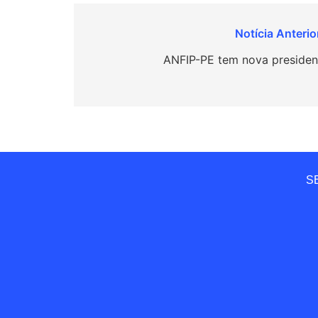
Navegação
de
ANFIP-PE tem nova presiden
Post
SE