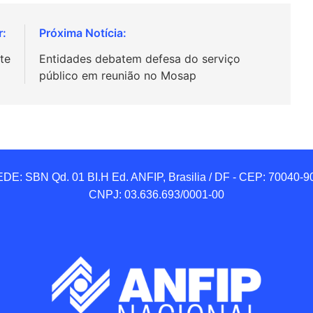
te
Entidades debatem defesa do serviço
público em reunião no Mosap
DE: SBN Qd. 01 BI.H Ed. ANFIP, Brasilia / DF - CEP: 70040-90
CNPJ: 03.636.693/0001-00