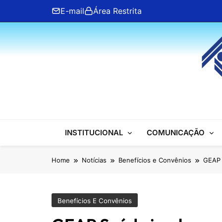
Skip
E-mail
Área Restrita
to
content
ANFIP Nacional
INSTITUCIONAL
COMUNICAÇÃO
Home
Notícias
Benefícios e Convênios
GEAP 
Benefícios E Convênios