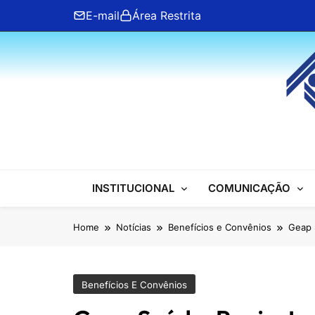
Skip
E-mail
Área Restrita
to
content
ANFIP Nacional
INSTITUCIONAL
COMUNICAÇÃO
Home
Notícias
Benefícios e Convênios
Geap 
Benefícios E Convênios