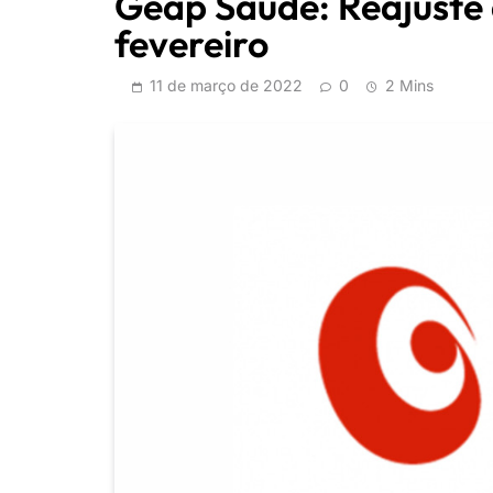
Geap Saúde: Reajuste 
fevereiro
11 de março de 2022
0
2 Mins