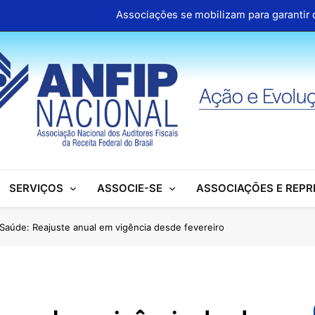
Associações se mobilizam para garantir d
ANFIP Nacional participa de semi
Clipp
Cartilhas da Decipex estão dispon
Associações se mobilizam para garantir d
ANFIP Nacional participa de semi
SERVIÇOS
ASSOCIE-SE
ASSOCIAÇÕES E REP
Clipp
Cartilhas da Decipex estão dispon
Saúde: Reajuste anual em vigência desde fevereiro