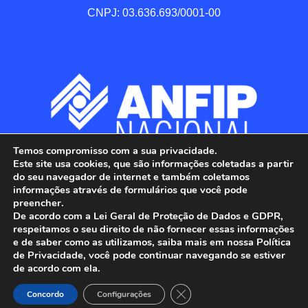
CNPJ: 03.636.693/0001-00
Temos compromisso com a sua privacidade.
Este site usa cookies, que são informações coletadas a partir
do seu navegador de internet e também coletamos
informações através de formulários que você pode
preencher.
De acordo com a Lei Geral de Proteção de Dados e GDPR,
respeitamos o seu direito de não fornecer essas informações
e de saber como as utilizamos, saiba mais em nossa Política
de Privacidade, você pode continuar navegando se estiver
ANFIP - Associação Nacional dos Auditores 
de acordo com ela.
Fiscais da Receita Federal do Brasil.

Close GDPR Cookie Banner
Todos os Direitos Reservados.

Concordo
Configurações