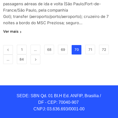
passagens aéreas de ida e volta (São Paulo/Fort-de-
France/São Paulo, pela companhia
Gol); transfer (aeroporto/porto/aeroporto); cruzeiro de 7
noites a bordo do MSC Preziosa; seguro…
Ver mais
1
…
68
69
70
71
72
…
84
SEDE: SBN Qd. 01 BI.H Ed. ANFIP, Brasilia / 
DF - CEP: 70040-907 

CNPJ: 03.636.693/0001-00