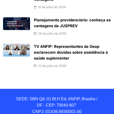
31 de julho de 2026
Planejamento previdenciário: conheça as
vantagens da JUSPREV
29 de julho de 2026
TV ANFIP: Representantes da Geap
esclarecem dúvidas sobre assistência à
saúde suplementar
22 de julho de 2026
SEDE: SBN Qd. 01 BI.H Ed. ANFIP, Brasilia / 
DF - CEP: 70040-907 

CNPJ: 03.636.693/0001-00