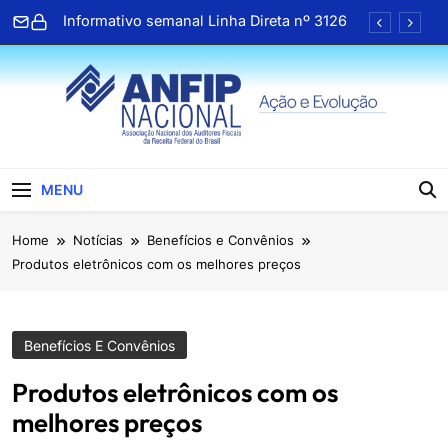
Skip
Informativo semanal Linha Direta nº 3126
to
content
ANFIP Nacional recebe visita da
superintendente da Receita Federal da 4ª
Região Fiscal
Preparativos para o XIX Encontro Nacional
da ANFIP entram na fase final
Almoço em homenagem ao Dia dos Pais
reúne associados da ANFIP-RS
ANFIP Nacional
Informativo semanal Linha Direta nº 3126
MENU
ANFIP Nacional recebe visita da
Home
Notícias
Benefícios e Convênios
superintendente da Receita Federal da 4ª
Região Fiscal
Produtos eletrônicos com os melhores preços
Preparativos para o XIX Encontro Nacional
da ANFIP entram na fase final
Almoço em homenagem ao Dia dos Pais
reúne associados da ANFIP-RS
Benefícios E Convênios
Produtos eletrônicos com os
melhores preços