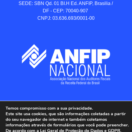
SEDE: SBN Qd. 01 BI.H Ed. ANFIP, Brasilia / 
DF - CEP: 70040-907 

CNPJ: 03.636.693/0001-00
Temos compromisso com a sua privacidade.
Este site usa cookies, que são informações coletadas a partir
do seu navegador de internet e também coletamos
ANFIP - Associação Nacional dos Auditores 
informações através de formulários que você pode preencher.
Fiscais da Receita Federal do Brasil.

De acordo com a Lei Geral de Proteção de Dados e GDPR,