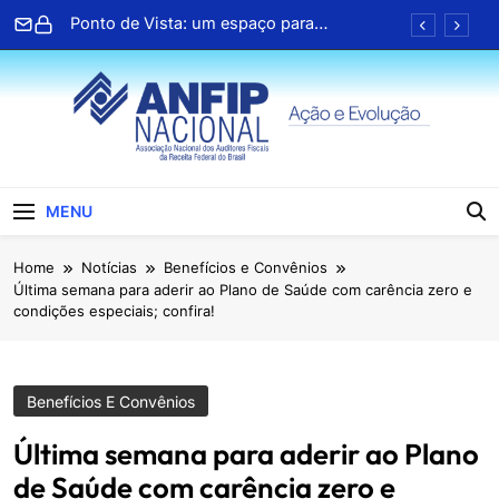
Skip
Região Fiscal
Ponto de Vista: um espaço para
to
compartilhar ideias
content
Clipping ANFIP: Seleção diária de notícias
Informativo semanal Linha Direta nº 3126
ANFIP Nacional recebe visita da
superintendente da Receita Federal da 4ª
ANFIP Nacional
Região Fiscal
Ponto de Vista: um espaço para
MENU
compartilhar ideias
Clipping ANFIP: Seleção diária de notícias
Home
Notícias
Benefícios e Convênios
Última semana para aderir ao Plano de Saúde com carência zero e
Informativo semanal Linha Direta nº 3126
condições especiais; confira!
ANFIP Nacional recebe visita da
superintendente da Receita Federal da 4ª
Região Fiscal
Benefícios E Convênios
Última semana para aderir ao Plano
de Saúde com carência zero e