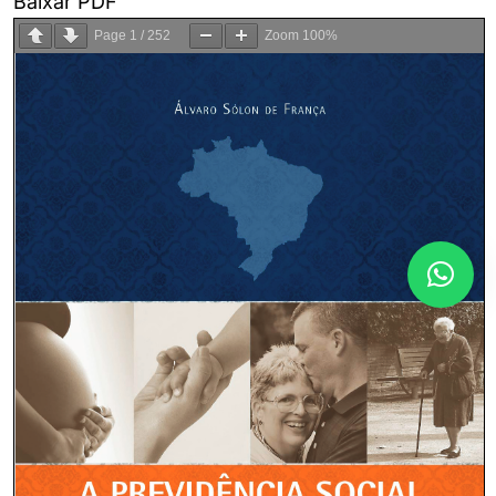
Baixar PDF
Page
1
/
252
Zoom
100%