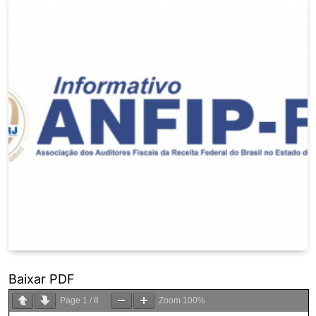
Baixar PDF
Page
1
/
8
Zoom
100%