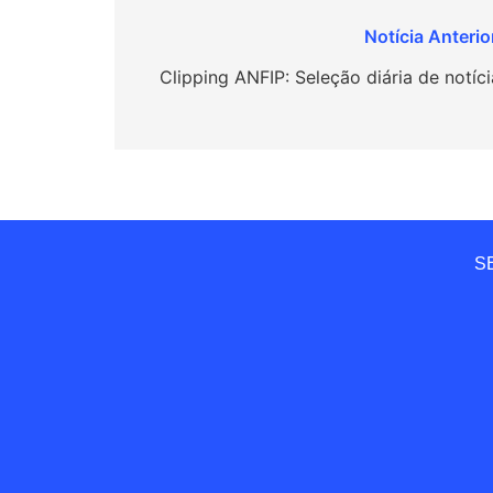
Navegação
de
Clipping ANFIP: Seleção diária de notíci
Post
SE