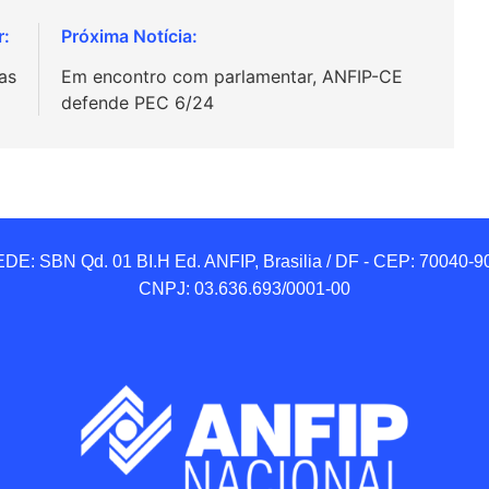
as
Em encontro com parlamentar, ANFIP-CE
defende PEC 6/24
DE: SBN Qd. 01 BI.H Ed. ANFIP, Brasilia / DF - CEP: 70040-90
CNPJ: 03.636.693/0001-00