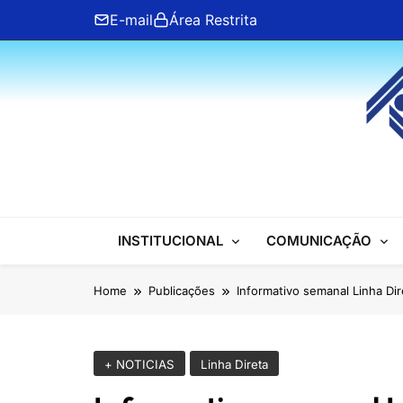
Skip
E-mail
Área Restrita
to
content
ANFIP Nacional
INSTITUCIONAL
COMUNICAÇÃO
Home
Publicações
Informativo semanal Linha Dir
+ NOTICIAS
Linha Direta