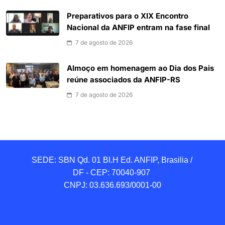
Preparativos para o XIX Encontro
Nacional da ANFIP entram na fase final
7 de agosto de 2026
Almoço em homenagem ao Dia dos Pais
reúne associados da ANFIP-RS
7 de agosto de 2026
SEDE: SBN Qd. 01 BI.H Ed. ANFIP, Brasilia / 
DF - CEP: 70040-907 

CNPJ: 03.636.693/0001-00