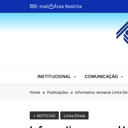
Skip
E-mail
Área Restrita
to
content
ANFIP Nacional
INSTITUCIONAL
COMUNICAÇÃO
Home
Publicações
Informativo semanal Linha Dir
+ NOTICIAS
Linha Direta