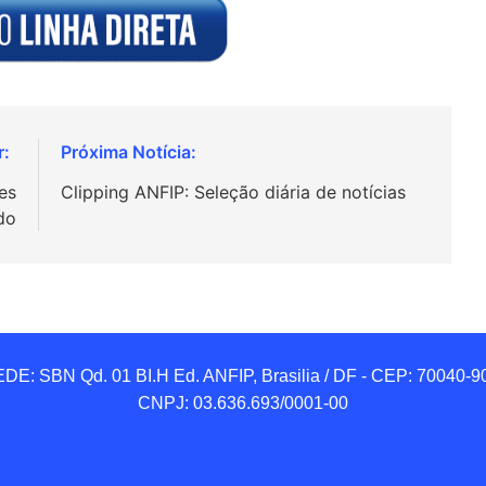
es
Clipping ANFIP: Seleção diária de notícias
do
DE: SBN Qd. 01 BI.H Ed. ANFIP, Brasilia / DF - CEP: 70040-90
CNPJ: 03.636.693/0001-00