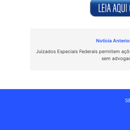
Navegação
de
Juizados Especiais Federais permitem açõ
sem advoga
Post
SE