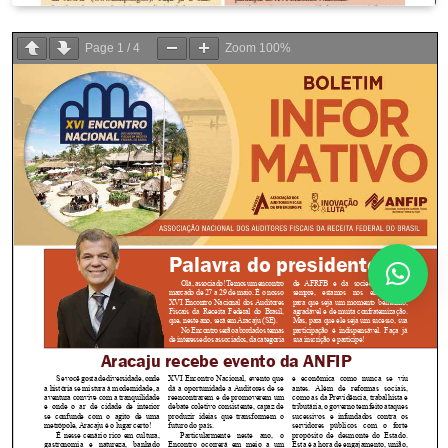
Page
1
/
4
Zoom
100%