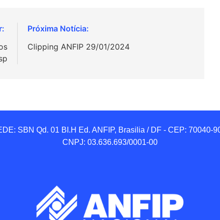
os
Clipping ANFIP 29/01/2024
sp
DE: SBN Qd. 01 BI.H Ed. ANFIP, Brasilia / DF - CEP: 70040-90
CNPJ: 03.636.693/0001-00