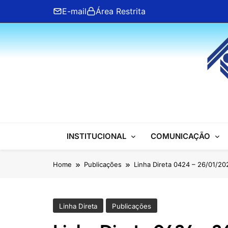
Skip
E-mail
Área Restrita
to
content
ANFIP Nacional
INSTITUCIONAL
COMUNICAÇÃO
Home
Publicações
Linha Direta 0424 – 26/01/20
Linha Direta
Publicações