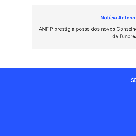
Navegação
de
ANFIP prestigia posse dos novos Conselh
da Funpre
Post
SE